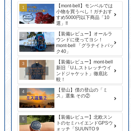
【mont-bell】モンベルでは
小物を買うべし！ガチおす
すめ5000円以下商品「10
選」‼︎
【装備レビュー】オールラ
ウンドに使ってヨシ！
mont-bell 「グラナイトパッ
ク40」
【装備レビュー】mont-bell
新旧「U.L.ストレッチウイ
ンドジャケット」徹底比
較！
【登山】僕の登山の「ミ
ス」選集 その②
【装備レビュー】北欧スン
トのセミハイエンドGPSウ
ォッチ「SUUNTO 9