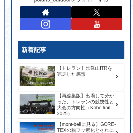
新着記事
【トレラン】比叡山ITRを
完走した感想
【再編集版】出場して分か
った、トレランの競技性と
大会の方向性（Kobe trail
2025）
【mont-bellに見る】GORE-
TEXの脱フッ素化とそれに