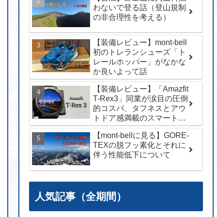
わないで登る話（登山規制
の非合理性を考える）
【装備レビュー】mont-bell
初のトレランシューズ「ト
レールホッパー」がなかな
か良いよって話
【装備レビュー】「Amazfit
T-Rex3」同業が涙目の圧倒
的コスパ、タフネスとアウ
トドア感満載のスマートウ
ォッチ
【mont-bellに見る】GORE-
TEXの脱フッ素化とそれに
伴う性能低下について
人気記事（全期間）