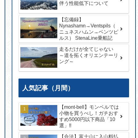
伴う性能低下について
【忘備録】
Nynashamn→Ventspils（
ニュネスハムン→ベンツピ
ルス） StenaLine乗船記
走るだけが全てじゃない
～道を拓くオリエンテーリ
ング～
人気記事（月間）
【mont-bell】モンベルでは
小物を買うべし！ガチおす
すめ5000円以下商品「10
選」‼︎
【合法】富士山に入山料払