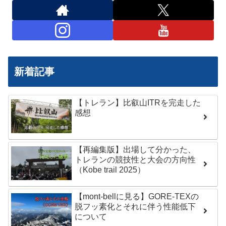
新着記事
【トレラン】比叡山ITRを完走した
感想
【再編集版】出場して分かった、
トレランの競技性と大会の方向性
（Kobe trail 2025）
【mont-bellに見る】GORE-TEXの
脱フッ素化とそれに伴う性能低下
について