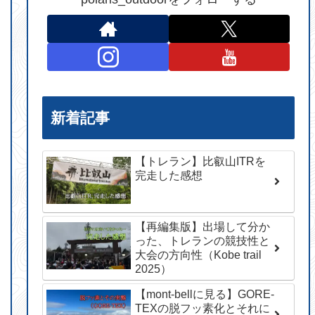
新着記事
【トレラン】比叡山ITRを
完走した感想
【再編集版】出場して分か
った、トレランの競技性と
大会の方向性（Kobe trail
2025）
【mont-bellに見る】GORE-
TEXの脱フッ素化とそれに