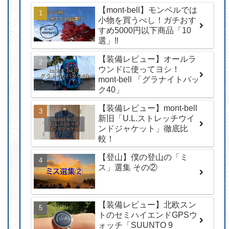
【mont-bell】モンベルでは
小物を買うべし！ガチおす
すめ5000円以下商品「10
選」‼︎
【装備レビュー】オールラ
ウンドに使ってヨシ！
mont-bell 「グラナイトパッ
ク40」
【装備レビュー】mont-bell
新旧「U.L.ストレッチウイ
ンドジャケット」徹底比
較！
【登山】僕の登山の「ミ
ス」選集 その②
【装備レビュー】北欧スン
トのセミハイエンドGPSウ
ォッチ「SUUNTO 9