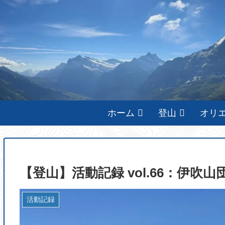
ホーム
登山
オリ
【登山】活動記録 vol.66：伊吹山団体戦
活動記録