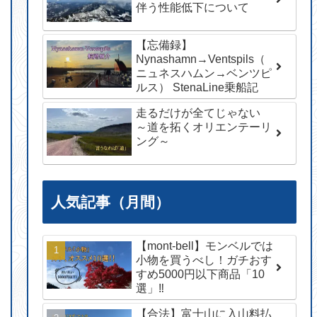
伴う性能低下について
【忘備録】
Nynashamn→Ventspils（
ニュネスハムン→ベンツピ
ルス） StenaLine乗船記
走るだけが全てじゃない
～道を拓くオリエンテーリ
ング～
人気記事（月間）
【mont-bell】モンベルでは
小物を買うべし！ガチおす
すめ5000円以下商品「10
選」‼︎
【合法】富士山に入山料払