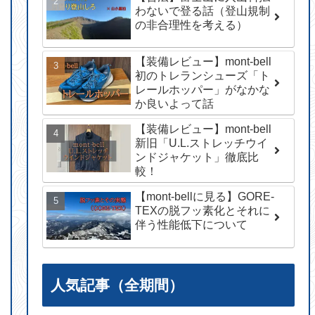
わないで登る話（登山規制
の非合理性を考える）
【装備レビュー】mont-bell
初のトレランシューズ「ト
レールホッパー」がなかな
か良いよって話
【装備レビュー】mont-bell
新旧「U.L.ストレッチウイ
ンドジャケット」徹底比
較！
【mont-bellに見る】GORE-
TEXの脱フッ素化とそれに
伴う性能低下について
人気記事（全期間）