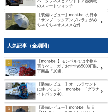
パ、タフネスとアウトドア感満載
のスマートウォッチ
【装備レビュー】mont-bellの日傘
「サンブロックアンブレラ」がめ
ちゃくちゃオススメな件
人気記事（全期間）
【mont-bell】モンベルでは小物を
買うべし！ガチおすすめ5000円以
下商品「10選」‼︎
【装備レビュー】オールラウンド
に使ってヨシ！ mont-bell 「グラナ
イトパック40」
【装備レビュー】mont-bell 新旧