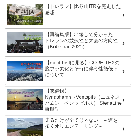
【トレラン】比叡山ITRを完走した
感想
【再編集版】出場して分かった、
トレランの競技性と大会の方向性
（Kobe trail 2025）
【mont-bellに見る】GORE-TEXの
脱フッ素化とそれに伴う性能低下
について
【忘備録】
Nynashamn→Ventspils（ニュネス
ハムン→ベンツピルス） StenaLine
乗船記
走るだけが全てじゃない ～道を
拓くオリエンテーリング～