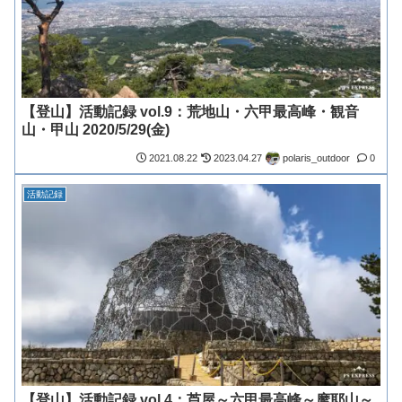
【登山】活動記録 vol.9：荒地山・六甲最高峰・観音
山・甲山 2020/5/29(金)
polaris_outdoor
2021.08.22
2023.04.27
0
活動記録
【登山】活動記録 vol.4：芦屋～六甲最高峰～摩耶山～