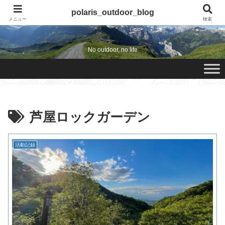
polaris_outdoor_blog
polaris_outdoor_blog
メニュー
検索
No outdoor, no life
芦屋ロックガーデン
活動記録