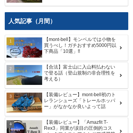
人気記事（月間）
【mont-bell】モンベルでは小物を
買うべし！ガチおすすめ5000円以
下商品「10選」‼︎
【合法】富士山に入山料払わない
で登る話（登山規制の非合理性を
考える）
【装備レビュー】mont-bell初のト
レランシューズ「トレールホッパ
ー」がなかなか良いよって話
【装備レビュー】「Amazfit T-
Rex3」同業が涙目の圧倒的コス