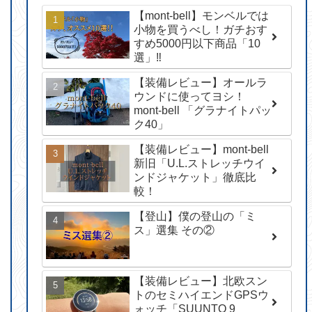
【mont-bell】モンベルでは
小物を買うべし！ガチおす
すめ5000円以下商品「10
選」‼︎
【装備レビュー】オールラ
ウンドに使ってヨシ！
mont-bell 「グラナイトパッ
ク40」
【装備レビュー】mont-bell
新旧「U.L.ストレッチウイ
ンドジャケット」徹底比
較！
【登山】僕の登山の「ミ
ス」選集 その②
【装備レビュー】北欧スン
トのセミハイエンドGPSウ
ォッチ「SUUNTO 9