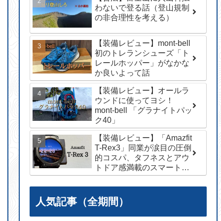
わないで登る話（登山規制
の非合理性を考える）
【装備レビュー】mont-bell
初のトレランシューズ「ト
レールホッパー」がなかな
か良いよって話
【装備レビュー】オールラ
ウンドに使ってヨシ！
mont-bell 「グラナイトパッ
ク40」
【装備レビュー】「Amazfit
T-Rex3」同業が涙目の圧倒
的コスパ、タフネスとアウ
トドア感満載のスマートウ
ォッチ
人気記事（全期間）