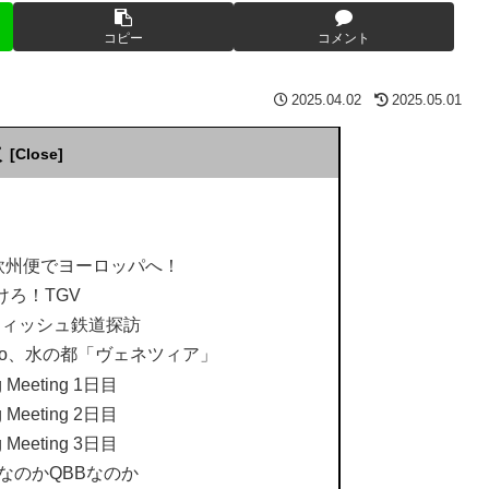
コピー
コメント
2025.04.02
2025.05.01
次
、初の欧州便でヨーロッパへ！
抜けろ！TGV
レーティッシュ鉄道探訪
 Veneto、水の都「ヴェネツィア」
ng Meeting 1日目
ng Meeting 2日目
ng Meeting 3日目
BBなのかQBBなのか