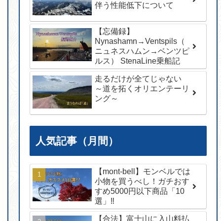
伴う性能低下について
【忘備録】
Nynashamn→Ventspils（
ニュネスハムン→ベンツピ
ルス） StenaLine乗船記
走るだけが全てじゃない
～道を拓くオリエンテーリ
ング～
人気記事（月間）
【mont-bell】モンベルでは
小物を買うべし！ガチおす
すめ5000円以下商品「10
選」‼︎
【合法】富士山に入山料払