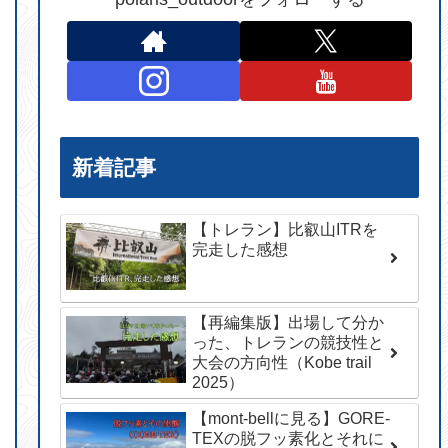
新着記事
【トレラン】比叡山ITRを
完走した感想
【再編集版】出場して分か
った、トレランの競技性と
大会の方向性（Kobe trail
2025）
【mont-bellに見る】GORE-
TEXの脱フッ素化とそれに