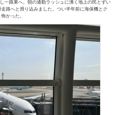
陸し一路東へ。朝の通勤ラッシュに沸く地上の民とずい
滑走路へと滑り込みました。つい半年前に海保機とク
と怖かった。