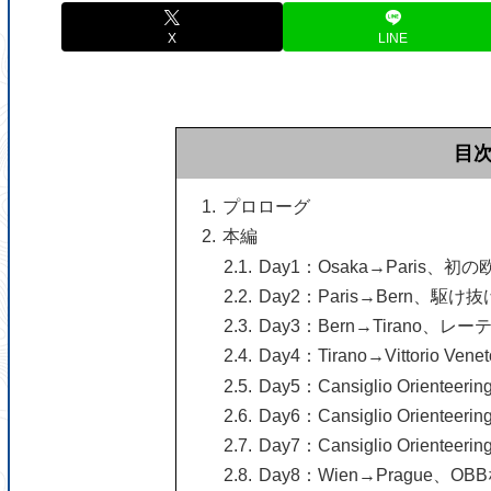
X
LINE
目
プロローグ
本編
Day1：Osaka→Paris
Day2：Paris→Bern、駆け
Day3：Bern→Tirano、
Day4：Tirano→Vittorio
Day5：Cansiglio Orienteeri
Day6：Cansiglio Orienteeri
Day7：Cansiglio Orienteeri
Day8：Wien→Prague、O