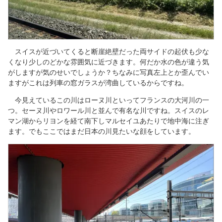
スイスが近づいてくると断崖絶壁だった両サイドの起伏も少な
くなり少しのどかな雰囲気に近づきます。何だか水の色が違う気
がしますが気のせいでしょうか？ちなみに写真左上とか歪んでい
ますがこれは列車の窓ガラスが湾曲しているからですね。
今見えているこの川はローヌ川といってフランスの大河川の一
つ。セーヌ川やロワール川と並んで有名な川ですね。スイスのレ
マン湖からリヨンを経て南下しマルセイユあたりで地中海に注ぎ
ます。でもここではまだ日本の川見たいな顔をしています。