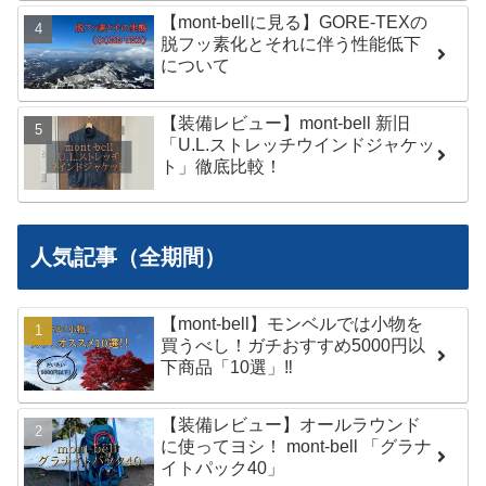
【mont-bellに見る】GORE-TEXの
脱フッ素化とそれに伴う性能低下
について
【装備レビュー】mont-bell 新旧
「U.L.ストレッチウインドジャケッ
ト」徹底比較！
人気記事（全期間）
【mont-bell】モンベルでは小物を
買うべし！ガチおすすめ5000円以
下商品「10選」‼︎
【装備レビュー】オールラウンド
に使ってヨシ！ mont-bell 「グラナ
イトパック40」