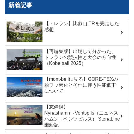
新着記事
【トレラン】比叡山ITRを完走した
感想
【再編集版】出場して分かった、
トレランの競技性と大会の方向性
（Kobe trail 2025）
【mont-bellに見る】GORE-TEXの
脱フッ素化とそれに伴う性能低下
について
【忘備録】
Nynashamn→Ventspils（ニュネス
ハムン→ベンツピルス） StenaLine
乗船記