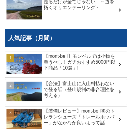
走るだけが全てじゃない ～道を
拓くオリエンテーリング～
人気記事（月間）
【mont-bell】モンベルでは小物を
買うべし！ガチおすすめ5000円以
下商品「10選」‼︎
【合法】富士山に入山料払わない
で登る話（登山規制の非合理性を
考える）
【装備レビュー】mont-bell初のト
レランシューズ「トレールホッパ
ー」がなかなか良いよって話