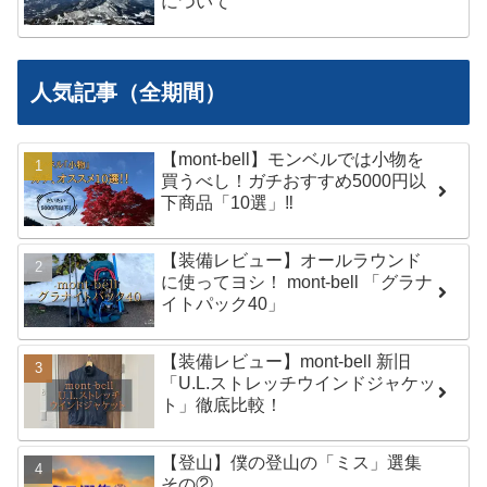
について
人気記事（全期間）
【mont-bell】モンベルでは小物を
買うべし！ガチおすすめ5000円以
下商品「10選」‼︎
【装備レビュー】オールラウンド
に使ってヨシ！ mont-bell 「グラナ
イトパック40」
【装備レビュー】mont-bell 新旧
「U.L.ストレッチウインドジャケッ
ト」徹底比較！
【登山】僕の登山の「ミス」選集
その②