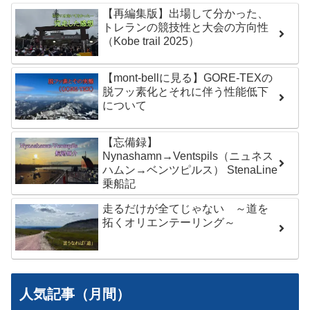
【再編集版】出場して分かった、
トレランの競技性と大会の方向性
（Kobe trail 2025）
【mont-bellに見る】GORE-TEXの
脱フッ素化とそれに伴う性能低下
について
【忘備録】
Nynashamn→Ventspils（ニュネス
ハムン→ベンツピルス） StenaLine
乗船記
走るだけが全てじゃない ～道を
拓くオリエンテーリング～
人気記事（月間）