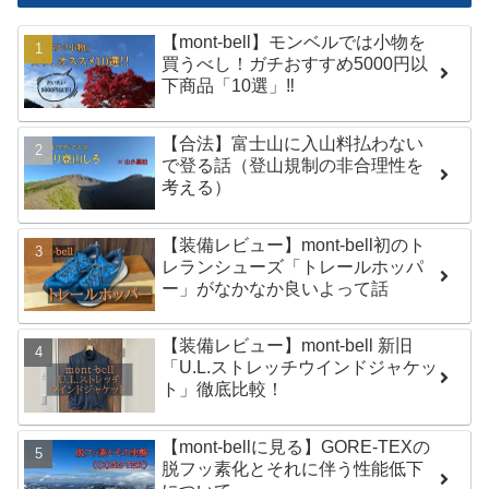
【mont-bell】モンベルでは小物を
買うべし！ガチおすすめ5000円以
下商品「10選」‼︎
【合法】富士山に入山料払わない
で登る話（登山規制の非合理性を
考える）
【装備レビュー】mont-bell初のト
レランシューズ「トレールホッパ
ー」がなかなか良いよって話
【装備レビュー】mont-bell 新旧
「U.L.ストレッチウインドジャケッ
ト」徹底比較！
【mont-bellに見る】GORE-TEXの
脱フッ素化とそれに伴う性能低下