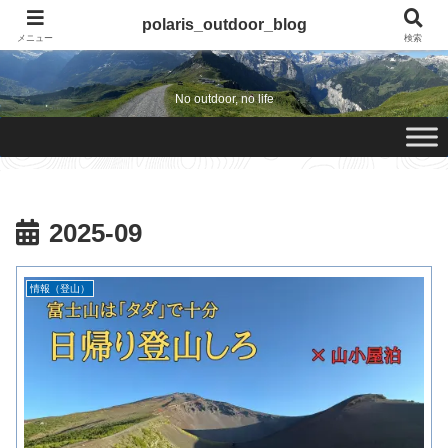
polaris_outdoor_blog
polaris_outdoor_blog
メニュー
検索
No outdoor, no life
2025-09
情報（登山）