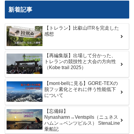
新着記事
【トレラン】比叡山ITRを完走した
感想
【再編集版】出場して分かった、
トレランの競技性と大会の方向性
（Kobe trail 2025）
【mont-bellに見る】GORE-TEXの
脱フッ素化とそれに伴う性能低下
について
【忘備録】
Nynashamn→Ventspils（ニュネス
ハムン→ベンツピルス） StenaLine
乗船記