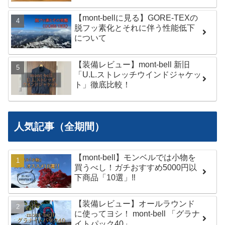
【mont-bellに見る】GORE-TEXの
脱フッ素化とそれに伴う性能低下
について
【装備レビュー】mont-bell 新旧
「U.L.ストレッチウインドジャケッ
ト」徹底比較！
人気記事（全期間）
【mont-bell】モンベルでは小物を
買うべし！ガチおすすめ5000円以
下商品「10選」‼︎
【装備レビュー】オールラウンド
に使ってヨシ！ mont-bell 「グラナ
イトパック40」