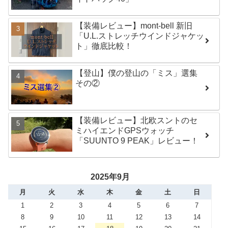
【装備レビュー】mont-bell 新旧
「U.L.ストレッチウインドジャケッ
ト」徹底比較！
【登山】僕の登山の「ミス」選集
その②
【装備レビュー】北欧スントのセ
ミハイエンドGPSウォッチ
「SUUNTO 9 PEAK」レビュー！
2025年9月
月
火
水
木
金
土
日
1
2
3
4
5
6
7
8
9
10
11
12
13
14