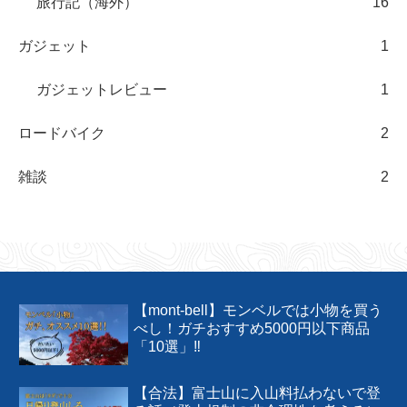
旅行記（海外）
16
ガジェット
1
ガジェットレビュー
1
ロードバイク
2
雑談
2
【mont-bell】モンベルでは小物を買う
べし！ガチおすすめ5000円以下商品
「10選」‼︎
【合法】富士山に入山料払わないで登