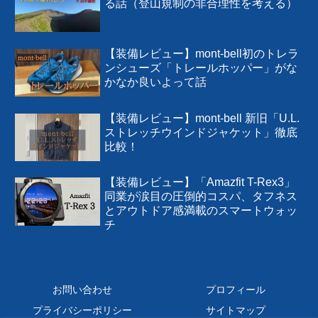
る話（登山規制の非合理性を考える）
【装備レビュー】mont-bell初のトレラ
ンシューズ「トレールホッパー」がな
かなか良いよって話
【装備レビュー】mont-bell 新旧「U.L.
ストレッチウインドジャケット」徹底
比較！
【装備レビュー】「Amazfit T-Rex3」
同業が涙目の圧倒的コスパ、タフネス
とアウトドア感満載のスマートウォッ
チ
お問い合わせ
プロフィール
プライバシーポリシー
サイトマップ